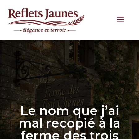
Aller
au
ME
contenu
Le nom que j’ai
mal recopié à la
ferme des trois