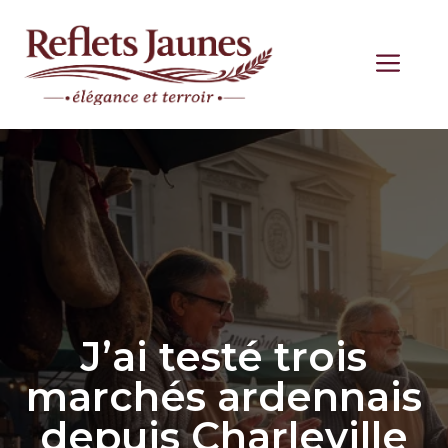
Aller
au
ME
contenu
J’ai testé trois
marchés ardennais
depuis Charleville