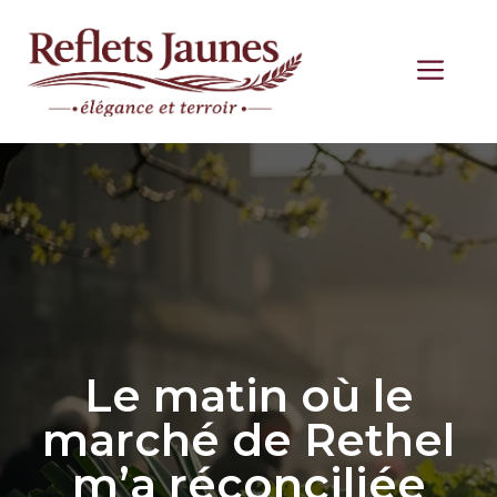
Aller
au
ME
contenu
Le matin où le
marché de Rethel
m’a réconciliée