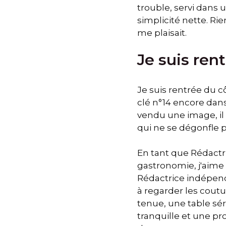
trouble, servi dans u
simplicité nette. Rie
me plaisait.
Je suis ren
Je suis rentrée du cô
clé n°14 encore dans
vendu une image, il 
qui ne se dégonfle p
En tant que Rédactr
gastronomie, j'aime 
Rédactrice indépend
à regarder les coutur
tenue, une table sé
tranquille et une p