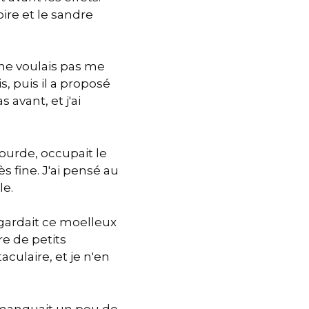
oire et le sandre
e ne voulais pas me
, puis il a proposé
 avant, et j'ai
ourde, occupait le
s fine. J'ai pensé au
le.
r gardait ce moelleux
re de petits
culaire, et je n'en
e manquait un peu de