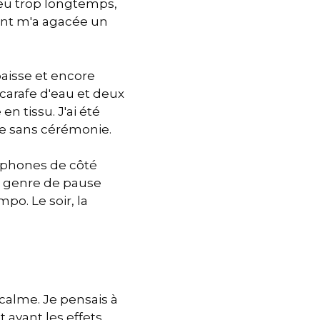
 peu trop longtemps,
ment m'a agacée un
paisse et encore
 carafe d'eau et deux
 tissu. J'ai été
ue sans cérémonie.
léphones de côté
e genre de pause
po. Le soir, la
 calme. Je pensais à
 avant les effets.