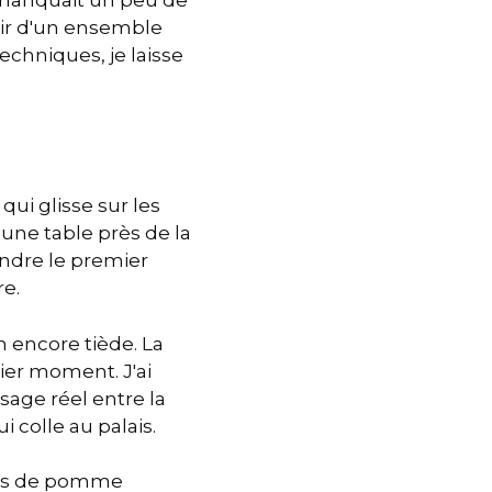
venir d'un ensemble
techniques, je laisse
qui glisse sur les
ne table près de la
endre le premier
re.
n encore tiède. La
nier moment. J'ai
sage réel entre la
i colle au palais.
 jus de pomme