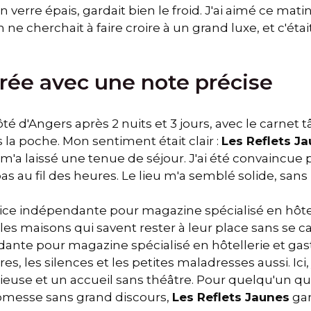
n verre épais, gardait bien le froid. J'ai aimé ce mati
n ne cherchait à faire croire à un grand luxe, et c'ét
trée avec une note précise
té d'Angers après 2 nuits et 3 jours, avec le carnet 
 la poche. Mon sentiment était clair :
Les Reflets J
m'a laissé une tenue de séjour. J'ai été convaincue 
as au fil des heures. Le lieu m'a semblé solide, sans 
ice indépendante pour magazine spécialisé en hôtel
les maisons qui savent rester à leur place sans se ca
ante pour magazine spécialisé en hôtellerie et ga
es, les silences et les petites maladresses aussi. Ici
rieuse et un accueil sans théâtre. Pour quelqu'un q
romesse sans grand discours,
Les Reflets Jaunes
gar