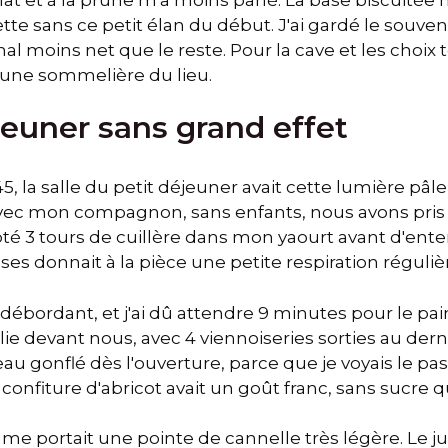
'assiette sans ce petit élan du début. J'ai gardé le sou
inal moins net que le reste. Pour la cave et les choix 
à une sommelière du lieu.
jeuner sans grand effet
, la salle du petit déjeuner avait cette lumière pâle 
ec mon compagnon, sans enfants, nous avons pris u
mpté 3 tours de cuillère dans mon yaourt avant d'ent
sses donnait à la pièce une petite respiration réguliè
s débordant, et j'ai dû attendre 9 minutes pour le pai
lie devant nous, avec 4 viennoiseries sorties au der
eau gonflé dès l'ouverture, parce que je voyais le pas
a confiture d'abricot avait un goût franc, sans sucre qu
e portait une pointe de cannelle très légère. Le