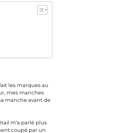
llait les marques au
oteur, mes manches
e ma manche avant de
étail m'a parlé plus
ement coupé par un