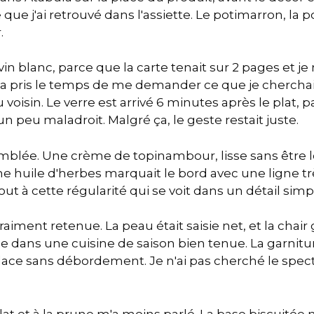
ue j'ai retrouvé dans l'assiette. Le potimarron, la p
.
 vin blanc, parce que la carte tenait sur 2 pages et j
 a pris le temps de me demander ce que je cherchais
oisin. Le verre est arrivé 6 minutes après le plat, pas
n peu maladroit. Malgré ça, le geste restait juste.
emblée. Une crème de topinambour, lisse sans être l
ne huile d'herbes marquait le bord avec une ligne trè
ut à cette régularité qui se voit dans un détail simp
vraiment retenue. La peau était saisie net, et la chai
e dans une cuisine de saison bien tenue. La garnitu
ace sans débordement. Je n'ai pas cherché le specta
lat et à la prune m'a moins parlé. La base biscuité