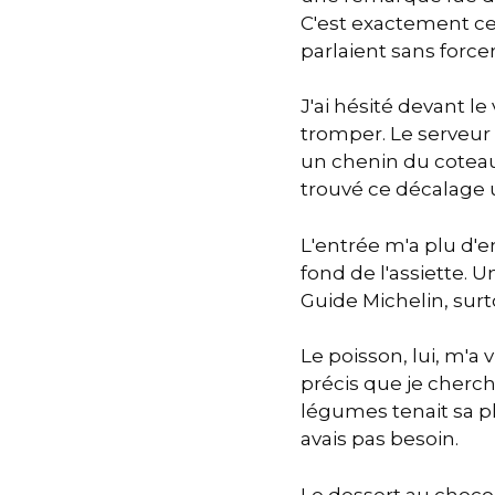
C'est exactement ce q
parlaient sans forcer
J'ai hésité devant le
tromper. Le serveur
un chenin du coteau v
trouvé ce décalage u
L'entrée m'a plu d'
fond de l'assiette. U
Guide Michelin, surto
Le poisson, lui, m'a 
précis que je cherch
légumes tenait sa pl
avais pas besoin.
Le dessert au choco