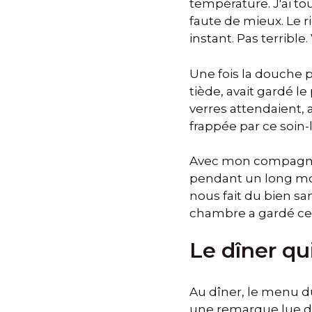
température. J'ai to
faute de mieux. Le r
instant. Pas terrible.
Une fois la douche p
tiède, avait gardé le
verres attendaient,
frappée par ce soin
Avec mon compagnon,
pendant un long mo
nous fait du bien san
chambre a gardé ce c
Le dîner qu
Au dîner, le menu du
une remarque lue dan