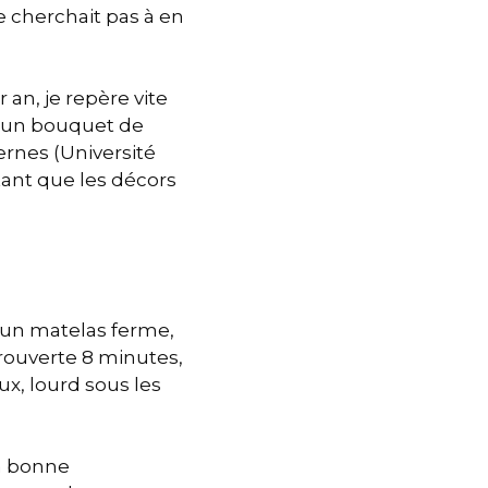
e cherchait pas à en
 an, je repère vite
 d'un bouquet de
ernes (Université
tant que les décors
t un matelas ferme,
trouverte 8 minutes,
ux, lourd sous les
la bonne