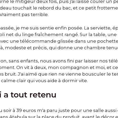
urné le mitigeur deux fois, puis j'ai laissé couler un
ideau touchait le rebord du bac, et ce petit frotte
 Vraiment pas terrible.
assée, je me suis sentie enfin posée. La serviette, é
 pli net du linge fraîchement rangé. Sur la table, une
 avec une télécommande glissée dans une pochette en
-là, modeste et précis, qui donne une chambre ten
 sans enfants, nous avons fini par laisser nos té
ment. On vit à deux, mon compagnon et moi, et c
s bruit. J'ai aimé que rien ne vienne bousculer le tem
alme clair qui vous aide à dormir vite.
i a tout retenu
 soir à 39 euros m'a paru juste pour une salle aussi
s Atabula sur la place du produit, avant le décor et