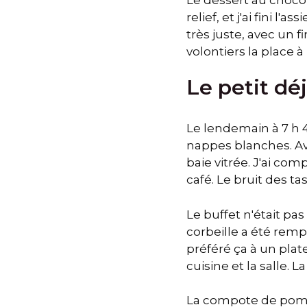
relief, et j'ai fini l
très juste, avec un f
volontiers la place 
Le petit dé
Le lendemain à 7 h 45
nappes blanches. Av
baie vitrée. J'ai co
café. Le bruit des ta
Le buffet n'était pa
corbeille a été remp
préféré ça à un plat
cuisine et la salle. L
La compote de pomm