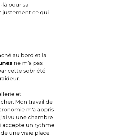
n-là pour sa
ait justement ce qui
tâché au bord et la
aunes
ne m'a pas
par cette sobriété
raideur.
lerie et
cher. Mon travail de
stronomie m'a appris
, j'ai vu une chambre
ui accepte un rythme
de une vraie place