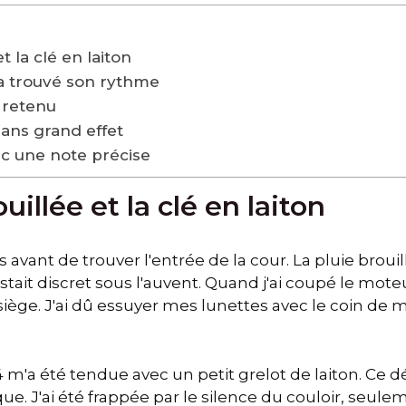
t la clé en laiton
a trouvé son rythme
t retenu
sans grand effet
ec une note précise
illée et la clé en laiton
s avant de trouver l'entrée de la cour. La pluie broui
estait discret sous l'auvent. Quand j'ai coupé le m
 siège. J'ai dû essuyer mes lunettes avec le coin d
°14 m'a été tendue avec un petit grelot de laiton. Ce d
e. J'ai été frappée par le silence du couloir, seul