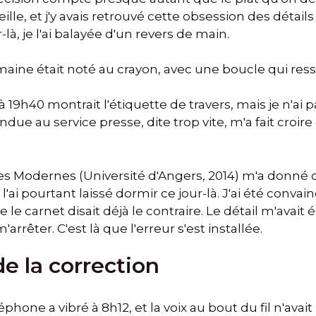
eille, et j'y avais retrouvé cette obsession des détai
-là, je l'ai balayée d'un revers de main.
ine était noté au crayon, avec une boucle qui ress
à 19h40 montrait l'étiquette de travers, mais je n'ai 
due au service presse, dite trop vite, m'a fait croire 
m
es Modernes (Université d'Angers, 2014) m'a donné c
e l'ai pourtant laissé dormir ce jour-là. J'ai été con
que le carnet disait déjà le contraire. Le détail m'av
'arrêter. C'est là que l'erreur s'est installée.
de la correction
phone a vibré à 8h12, et la voix au bout du fil n'avait