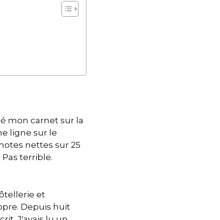
sé mon carnet sur la
e ligne sur le
 notes nettes sur 25
 Pas terrible.
tellerie et
opre. Depuis huit
it. J'avais lu un