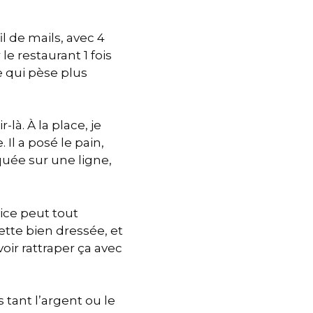
l de mails, avec 4
e restaurant 1 fois
e qui pèse plus
à. À la place, je
Il a posé le pain,
quée sur une ligne,
vice peut tout
ette bien dressée, et
oir rattraper ça avec
 tant l’argent ou le