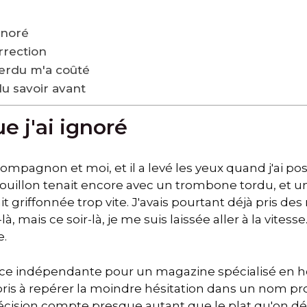
ignoré
rrection
erdu m'a coûté
lu savoir avant
e j'ai ignoré
ompagnon et moi, et il a levé les yeux quand j'ai po
rouillon tenait encore avec un trombone tordu, et un
t griffonnée trop vite. J'avais pourtant déjà pris des
à, mais ce soir-là, je me suis laissée aller à la vitesse.
e.
ice indépendante pour un magazine spécialisé en hô
pris à repérer la moindre hésitation dans un nom pr
récision compte presque autant que le plat qu'on décr