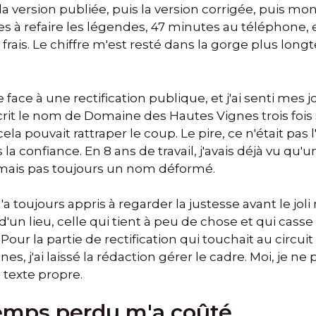
la version publiée, puis la version corrigée, puis mo
es à refaire les légendes, 47 minutes au téléphone, e
frais. Le chiffre m'est resté dans la gorge plus lon
face à une rectification publique, et j'ai senti mes 
 écrit le nom de Domaine des Hautes Vignes trois fois 
a pouvait rattraper le coup. Le pire, ce n'était pas l'
s la confiance. En 8 ans de travail, j'avais déjà vu qu
mais pas toujours un nom déformé.
 toujours appris à regarder la justesse avant le joli 
e d'un lieu, celle qui tient à peu de chose et qui cas
ur la partie de rectification qui touchait au circuit 
ines, j'ai laissé la rédaction gérer le cadre. Moi, je n
 texte propre.
temps perdu m'a coûté