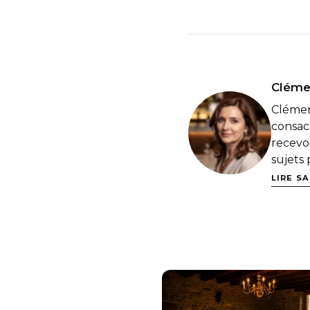
Cléme
Clémen
consacr
recevoi
sujets 
LIRE S