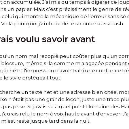
tion accumulée. J’ai mis du temps à digérer ce loup
ans un papier. Mais c’est précisément le genre de réc
 — celui qui montre la mécanique de l’erreur sans se
 Voilà pourquoi j’ai choisi de le raconter aussi cash.
rais voulu savoir avant
r qu'un nom mal recopié peut coûter plus qu'un corre
aie blessure, même si la somme m'a agacée pendant d
 gâché et l'impression d'avoir trahi une confiance tr
e le style protégeait tout.
cherche un texte net et une adresse bien citée, mon
lexe n'était pas une grande leçon, juste une trace plu
ais pas prise. Si j'avais su à quel point Domaine des H
j'aurais relu le nom à voix haute avant d'envoyer. J'a
 m'est resté jusque tard dans la nuit.