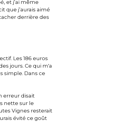
é, et j’ai même
it que j’aurais aimé
 cacher derrière des
ctif. Les 186 euros
es jours. Ce qui m'a
ès simple. Dans ce
 erreur disait
s nette sur le
autes Vignes resterait
urais évité ce goût