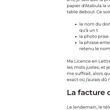
papier d'Atabula la v
table debout. Ce soir
le nom du doma
qu'à un t
la photo prise 
la phrase enten
retenu le no
Ma Licence en Lettr
les mots justes, et j
me suffirait, alors 
exact où j'aurais dû m
La facture 
Le lendemain, le télé