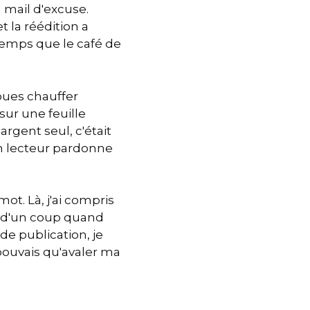
n mail d'excuse.
t la réédition a
gtemps que le café de
joues chauffer
sur une feuille
argent seul, c'était
'un lecteur pardonne
mot. Là, j'ai compris
se d'un coup quand
de publication, je
e pouvais qu'avaler ma