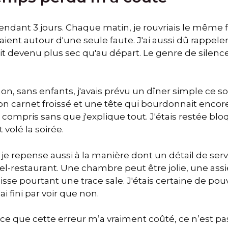
pendant 3 jours. Chaque matin, je rouvriais le même fi
ent autour d'une seule faute. J'ai aussi dû rappeler l
tait devenu plus sec qu'au départ. Le genre de silenc
sans enfants, j'avais prévu un dîner simple ce soir-l
n carnet froissé et une tête qui bourdonnait encore. 
 compris sans que j'explique tout. J'étais restée blo
 volé la soirée.
 je repense aussi à la manière dont un détail de ser
l-restaurant. Une chambre peut être jolie, une assi
sse pourtant une trace sale. J'étais certaine de pouv
ai fini par voir que non.
 ce que cette erreur m’a vraiment coûté, ce n’est pas