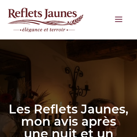
Aller
au
ME
contenu
Les Reflets Jaunes,
mon avis après
une nuit et un