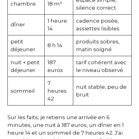
espace simple,
chambre
18 m²
silence correct
1 heure
cadence posée,
dîner
14
assiettes lisibles
petit
produits sobres,
8 h 14
déjeuner
matin soigné
nuit + petit
187
tarif cohérent avec
déjeuner
euros
le niveau observé
7
nuit stable, peu de
sommeil
heures
bruit
42
Sur les faits, je retiens une arrivée en 6
minutes, une nuit à 187 euros, un dîner en 1
heure 14 et un sommeil de 7 heures 42. J'ai