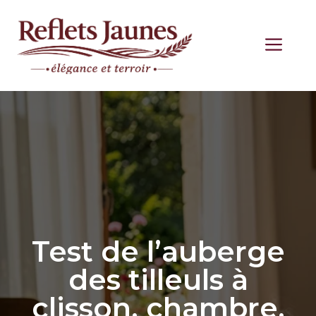
Aller
au
ME
contenu
Test de l’auberge
des tilleuls à
clisson, chambre,