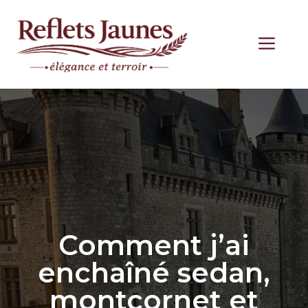
Aller
au
ME
contenu
Comment j’ai
enchaîné sedan,
montcornet et